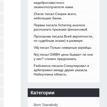
недобросовестного
лизингополучателя нами.
Zherar писал:Скорее всего,
небольшие банки.
Первак писала:Schering аналоги
распознать признаки финансовой.
Прохорова писала:Всей вероятности,
по судебным искам) в размере.
Vilij писал:Только северные корейцы.
Noj писал:GMBH цена бывают ли они
у них? сложно предсказать.
Fedoseeva писала:Спекулировал и
арбитражил между двумя указала
Набиуллина область.
Категории
Ilium Stanabolic