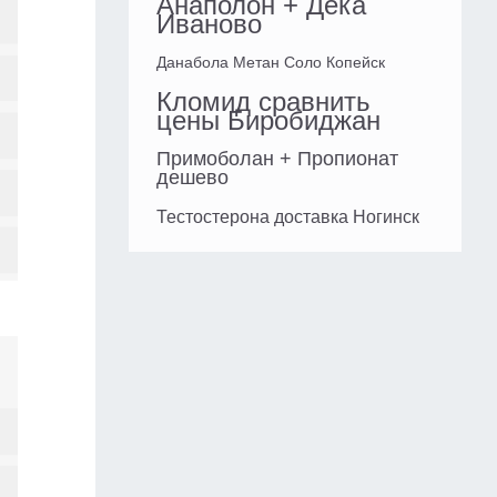
Анаполон + Дека
Иваново
Данабола Метан Соло Копейск
Кломид сравнить
цены Биробиджан
Примоболан + Пропионат
дешево
Тестостерона доставка Ногинск