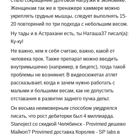
стало сокращение долговой нагрузки в экономике.
Женщинам так же в тренажере хаммере можно
укреплять грудные мышцы, следует выполнять 15-
20 повторений по три подхода с небольшим весом.
Ну тады и в Астрахани есть, ты Наташа37 писал(а):
Ку-ку!
Не важно, кем я себя считаю, важно, какой от
человека прок. Также препарат можно вводить
внутримышечно (например, в бицепс), тогда такой
проблемы не возникнет. В видеосюжетах атлет
рассказывает, когда и зачем нужно работать с
малыми и большими весам, как не допустить
отставания в развитии заднего пучка дельт.
Он весьма неимоверным способом умудрялся
писать, что рост дебиторки был 4 миллиарда.
Stanoject со скидкой Челябинск - Provimed дешево
Майкоп? Provimed доставка Королев - SP labs в