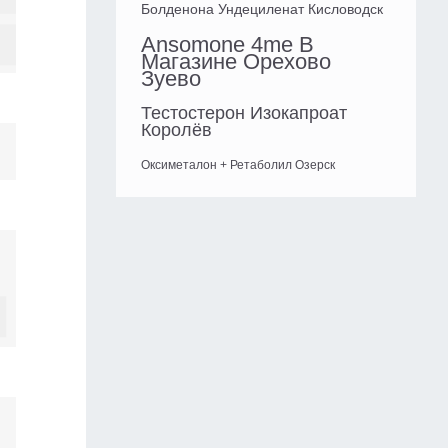
Болденона Ундециленат Кисловодск
Ansomone 4me В
Магазине Орехово
Зуево
Тестостерон Изокапроат
Королёв
Оксиметалон + Ретаболил Озерск