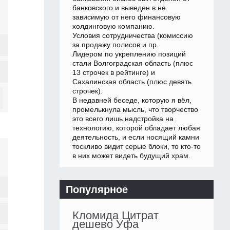
банковского и выведен в не
зависимую от него финансовую
холдинговую компанию.
Условия сотрудничества (комиссию
за продажу полисов и пр.
Лидером по укреплению позиций
стали Волгоградская область (плюс
13 строчек в рейтинге) и
Сахалинская область (плюс девять
строчек).
В недавней беседе, которую я вёл,
промелькнула мысль, что творчество
это всего лишь надстройка на
технологию, которой обладает любая
деятельность, и если носящий камни
тоскливо видит серые блоки, то кто-то
в них может видеть будущий храм.
Популярное
Кломида Цитрат
дешево Уфа