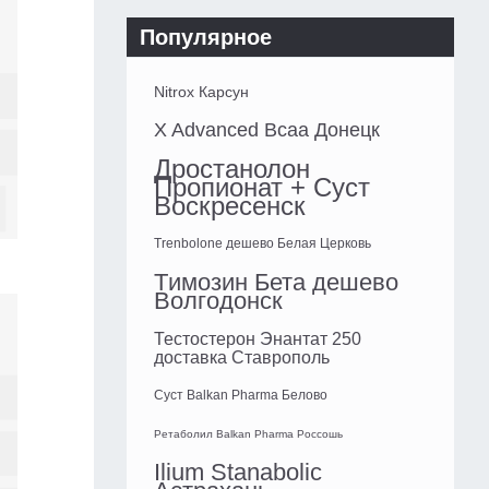
Популярное
Nitrox Карсун
X Advanced Bcaa Донецк
Дростанолон
Пропионат + Суст
Воскресенск
Trenbolone дешево Белая Церковь
Tимозин Бета дешево
Волгодонск
Тестостерон Энантат 250
доставка Ставрополь
Суст Balkan Pharma Белово
Ретаболил Balkan Pharma Россошь
Ilium Stanabolic