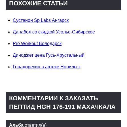
ПОХОЖИЕ СТАТЬИ
Сустанон Sp Labs Ангарск
Данабол со скидкой Усолье-Сибирское
Pre Workout Володарск
Диноджет цена Гусь-Хрустальный
Гонадорелин в аптеке Норильск
КОММЕНТАРИИ К ЗАКАЗАТЬ
ПЕПТИД HGH 176-191 МАХАЧКАЛА
Альба
ответил(а)