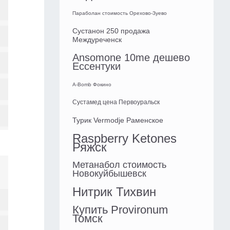
Параболан стоимость Орехово-Зуево
Сустанон 250 продажа
Междуреченск
Ansomone 10me дешево
Ессентуки
A-Bomb Фокино
Сустамед цена Первоуральск
Турик Vermodje Раменское
Raspberry Ketones
Ряжск
Метанабол стоимость
Новокуйбышевск
Нитрик Тихвин
Купить Provironum
Томск