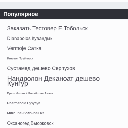
Популярное
Заказать Тестовер E Тобольск
Dianabolos Кувандык
Vermoje Сатка
Гемотон Трубчевск
Сустамед дешево Серпухов
Нандролон Деканоат дешево
Кунгур
Примоболан + Ретаболил Анапа
Pharmabold Бузулук
Микс Тренболонов Оха
Оксаногед Высоковск