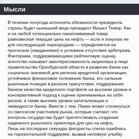
Мысли
В течение полугода исполнять обязанности президента
страны будет нынешний вице-президент Мишел Темер. Как
и на любой потенциально накапливаемый товар,
равновесная текущая цена на нефть — если я покупаю ее
для последующей перепродажи — определяется ее
прогнозом (ожиданиями) и условием отсутствия арбитража.
Факторами, поддерживающими рейтинговую оценку,
агентство называет заинтересованность акционера в лице
правительства Оренбургской области в развитии банка как
социально значимой для региона кредитной организации,
устойчивое финансовое положение банка, его сильные
рыночные позиции в регионе присутствия, поддержание
банком качества кредитного портфеля на высоком уровне и
консервативный подход к оценке принимаемых на себя
рисков, а также высокие уровни капитализации и
ликвидности банка. Вместе с тем, Пекин может столкнуться
со скепсисом участников рынка, которые считают, что
контроль государства будет препятствовать созданию
надежного рыночного ориентира для цен на нефть.
Лишь на последних секундах фигуристы слегка ошиблись
на горизонтальной поддержке, вызвав неловкую улыбку