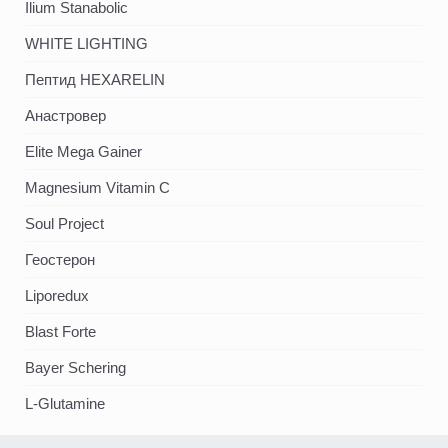
Ilium Stanabolic
WHITE LIGHTING
Пептид HEXARELIN
Анастровер
Elite Mega Gainer
Magnesium Vitamin C
Soul Project
Геостерон
Liporedux
Blast Forte
Bayer Schering
L-Glutamine