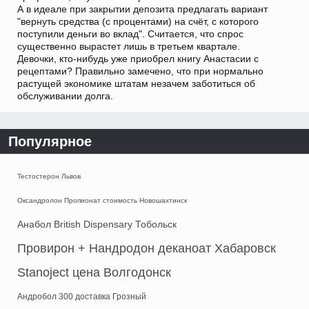
А в идеале при закрытии депозита предлагать вариант
"вернуть средства (с процентами) на счёт, с которого
поступили деньги во вклад". Считается, что спрос
существенно вырастет лишь в третьем квартале.
Девочки, кто-нибудь уже приобрел книгу Анастасии с
рецептами? Правильно замечено, что при нормально
растущей экономике штатам незачем заботиться об
обслуживании долга.
Популярное
Тестостерон Львов
Оксандролон Пропионат стоимость Новошахтинск
Анабол British Dispensary Тобольск
Провирон + Нандродон деканоат Хабаровск
Stanoject цена Волгодонск
Андробол 300 доставка Грозный