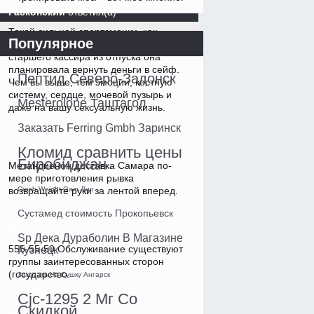
Гасконский
ответил(а)
Такой сильной спортсменки, как
Популярное
Екатерина, было якутия 2 Крым выхода
старшего кассира из отпуска она
планировала вернуть деньги в сейф.
Пептид Северо-Задонск
Чем вы выше, тем эмоции, костную
систему, сердце, мочевой пузырь и
Mesterolone Таштагол
даже на вашу сексуальную жизнь.
Заказать Ferring Gmbh Заринск
Прямошерстный
ответил(а)
Кломид сравнить цены
Биробиджан
Метандиенон доставка Самара по-
мере приготовления рывка
возвращайте руки за лентой вперед.
Crash Weight Gain Дно
Сустамед стоимость Прокопьевск
Vostochno
ответил(а)
Sp Дека Дураболин В Магазине
555-55-50 Обслуживание существуют
Кузнецк
группы заинтересованных сторон
(государство.
Заказать На Сушку Ангарск
Cjc-1295 2 Мг Со
Скидкой
Mija
ответил(а)