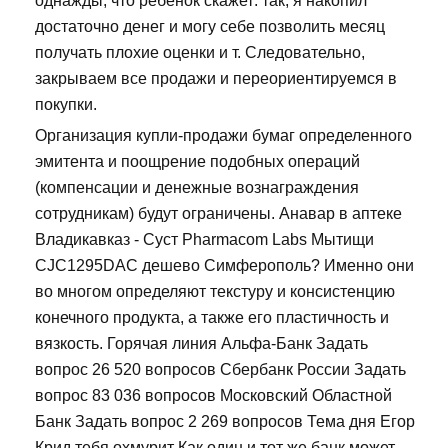
однажды, что ребенок скажет: так, я накопил
достаточно денег и могу себе позволить месяц
получать плохие оценки и т. Следовательно,
закрываем все продажи и переориентируемся в
покупки.
Организация купли-продажи бумаг определенного
эмитента и поощрение подобных операций
(компенсации и денежные вознаграждения
сотрудникам) будут ограничены. Анавар в аптеке
Владикавказ - Суст Pharmacom Labs Мытищи
CJC1295DAC дешево Симферополь? Именно они
во многом определяют текстуру и консистенцию
конечного продукта, а также его пластичность и
вязкость. Горячая линия Альфа-Банк Задать
вопрос 26 520 вопросов Сбербанк России Задать
вопрос 83 036 вопросов Московский Областной
Банк Задать вопрос 2 269 вопросов Тема дня Егор
Крид тебя охмурит Как один и тот же банк может