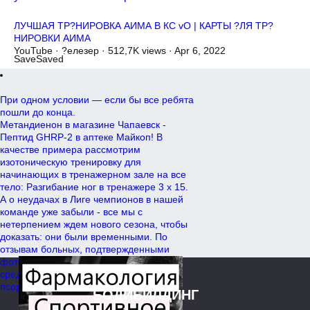
ЛУЧШАЯ ТР?НИРОВКА АИМА В КС vО | КАРТЫ ?ЛЯ ТР?
НИРОВКИ АИМА
YouTube · ?елезер · 512,7K views · Apr 6, 2022
Save
Saved
При одном условии — если бы все ребята
пошли до конца.
Метандиенон в магазине Чапаевск -
Пептид GHRP-2 в аптеке Майкоп! В
качестве примера рассмотрим
изотоническую тренировку для
начинающих в тренажерном зале на все
тело: Разгибание ног в тренажере 3 х 15.
А о неудачах в Лиге чемпионов в нашей
команде уже забыли - все мы с
нетерпением ждем нового сезона, чтобы
доказать: они были временными. По
отзывам больных, подтвержденными
фото, мазь считается эффективным
средством, помогающим устранить
псориаз.
БОДИБИЛДИНГ