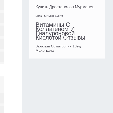
Купить Дростанолон Мурманск
Метан SP Labs Сургут
Витамины С
Коллагеном И
Гиалуроновой
Кислотой Отзывы
Заказать Cоматропин 10ед
Махачкала