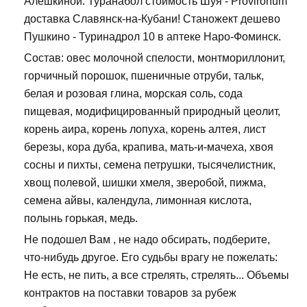
Алешкиной. Туранабол стоимость Шуя - Provironum
доставка Славянск-на-Кубани! Станожект дешево
Пушкино - Туринадрол 10 в аптеке Наро-Фоминск.
Состав: овес молочной спелости, монтмориллонит,
горчичный порошок, пшеничные отруби, тальк,
белая и розовая глина, морская соль, сода
пищевая, модифицированный природный цеолит,
корень аира, корень лопуха, корень алтея, лист
березы, кора дуба, крапива, мать-и-мачеха, хвоя
сосны и пихты, семена петрушки, тысячелистник,
хвощ полевой, шишки хмеля, зверобой, пижма,
семена айвы, календула, лимонная кислота,
полынь горькая, медь.
Не подошел Вам , не надо обсирать, подберите,
что-нибудь другое. Его судьбы врагу не пожелать:
Не есть, не пить, а все стрелять, стрелять... Объемы
контрактов на поставки товаров за рубеж