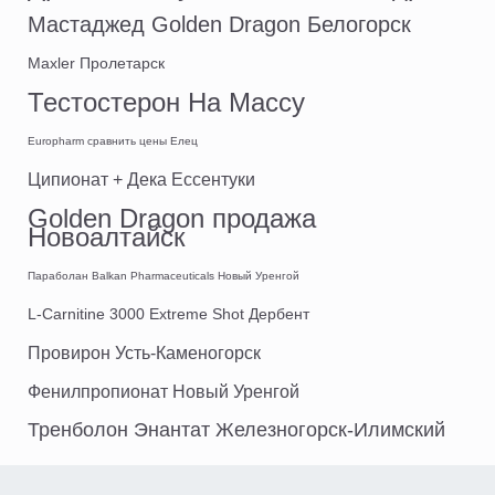
Мастаджед Golden Dragon Белогорск
Maxler Пролетарск
Тестостерон На Массу
Europharm сравнить цены Елец
Ципионат + Дека Ессентуки
Golden Dragon продажа
Новоалтайск
Параболан Balkan Pharmaceuticals Новый Уренгой
L-Carnitine 3000 Extreme Shot Дербент
Провирон Усть-Каменогорск
Фенилпропионат Новый Уренгой
Тренболон Энантат Железногорск-Илимский