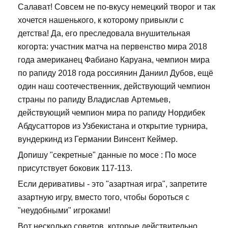
Салават! Совсем не по-вкусу немецкий творог и так
хочется нашенького, к которому привыкли с
детства! Да, его преследовала внушительная
когорта: участник матча на первенство мира 2018
года американец Фабиано Каруана, чемпион мира
по рапиду 2018 года россиянин Даниил Дубов, ещё
один наш соотечественник, действующий чемпион
страны по рапиду Владислав Артемьев,
действующий чемпион мира по рапиду Нордибек
Абдусатторов из Узбекистана и открытие турнира,
вундеркинд из Германии Винсент Кеймер.
Допишу "секретные" данные по мосе : По мосе
присутствует боковик 117-113.
Если деривативы - это "азартная игра", запретите
азартную игру, вместо того, чтобы бороться с
"неудобными" игроками!
Вот несколько советов, которые действительно