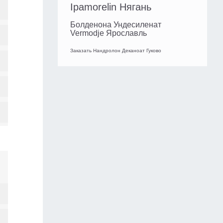
Ipamorelin Нягань
Болденона Ундесиленат
Vermodje Ярославль
Заказать Нандролон Деканоат Гуково