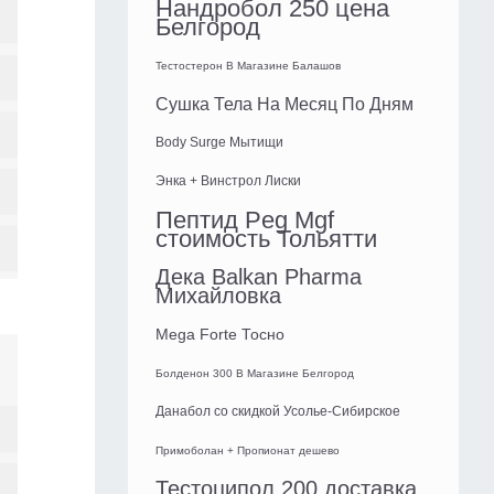
Нандробол 250 цена
Белгород
Тестостерон В Магазине Балашов
Сушка Тела На Месяц По Дням
Body Surge Мытищи
Энка + Винстрол Лиски
Пептид Peg Mgf
стоимость Тольятти
Дека Balkan Pharma
Михайловка
Mega Forte Тосно
Болденон 300 В Магазине Белгород
Данабол со скидкой Усолье-Сибирское
Примоболан + Пропионат дешево
Тестоципол 200 доставка