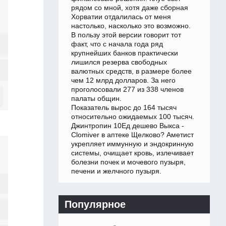
рядом со мной, хотя даже сборная
Хорватии отдалилась от меня
настолько, насколько это возможно.
В пользу этой версии говорит тот
факт, что с начала года ряд
крупнейших банков практически
лишился резерва свободных
валютных средств, в размере более
чем 12 млрд долларов. За него
проголосовали 277 из 338 членов
палаты общин.
Показатель вырос до 164 тысяч
относительно ожидаемых 100 тысяч.
Джинтропин 10Ед дешево Выкса -
Clomiver в аптеке Щелково? Аметист
укрепляет иммунную и эндокринную
системы, очищает кровь, излечивает
болезни почек и мочевого пузыря,
печени и желчного пузыря.
Популярное