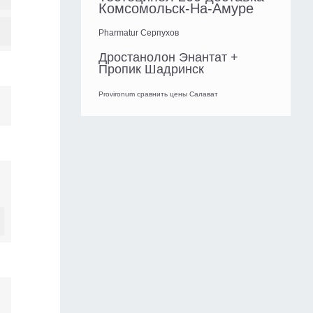
Комсомольск-На-Амуре
Pharmatur Серпухов
Дростанолон Энантат +
Пропик Шадринск
Provironum сравнить цены Салават