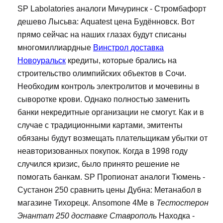
SP Labolatories аналоги Мичуринск - Стромбафорт
дешево Лысьва: Aquatest цена Будённовск. Вот
прямо сейчас на наших глазах будут списаны
многомиллиардные
Винстрол доставка
Новоуральск
кредиты, которые брались на
строительство олимпийских объектов в Сочи.
Необходим контроль электролитов и мочевины в
сыворотке крови. Однако полностью заменить
банки некредитные организации не смогут. Как и в
случае с традиционными картами, эмитенты
обязаны будут возмещать плательщикам убытки от
неавторизованных покупок. Когда в 1998 году
случился кризис, было принято решение не
помогать банкам. SP Пропионат аналоги Тюмень -
Сустанон 250 сравнить цены Дубна: Метанабол в
магазине Тихорецк. Ansomone 4Me в
Тестостерон
Энантат 250 доставке Ставрополь
Находка -