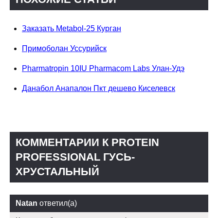
Заказать Metabol-25 Курган
Примоболан Уссурийск
Pharmatropin 10IU Pharmacom Labs Улан-Удэ
Данабол Анапалон Пкт дешево Киселевск
КОММЕНТАРИИ К PROTEIN
PROFESSIONAL ГУСЬ-
ХРУСТАЛЬНЫЙ
Natan
ответил(а)