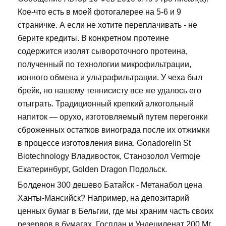
Кое-что есть в моей фотогалерее на 5-6 и 9
страничке. А если не хотите переплачивать - не
берите кредиты. В конкретном протеине
содержится изолят сывороточного протеина,
полученный по технологии микрофильтрации,
ионного обмена и ультрафильтрации. У чеха был
брейк, но нашему теннисисту все же удалось его
отыграть. Традиционный крепкий алкогольный
напиток — орухо, изготовляемый путем перегонки
сброженных остатков винограда после их отжимки
в процессе изготовления вина. Gonadorelin St
Biotechnology Владивосток, Станозолол Vermoje
Екатеринбург, Golden Dragon Подольск.
Болденон 300 дешево Батайск - Метанабол цена
Ханты-Мансийск? Например, на депозитарий
ценных бумаг в Бельгии, где мы храним часть своих
резервов в бумагах. Госплан и Ундециленат 200 Мг