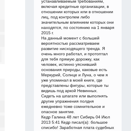
устанавливаемым требованиям,
включая кредитные организации, в
отношении которых или в отношении
лиц, под контролем либо
значительным влиянием которых они
находятся, по состоянию на 1 января
2015 г.
На данный момент с большей
вероятностью рассматриваем
развитие нисходящего тренда. Я
очень много работал, и протоптал
для тебя прямую дорожку, как
человек, истинно уяснивший
основания природы, каковые есть
Меркурий, Солнце и Луна, о чем я
уже упоминал в моей книге, где
представлены фигуры, которые ты
видишь под аркой Невинных.
Сидеть на шпагате или выполнять
другие упражнения полдня
ежедневно тоже сомнительное и
опасное занятие.
Кедр Галина 48 лет Сибирь 04 Июл
2013 5:41 Кедр писал(а): большое
списибо! Заработная плата судебных