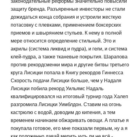
законодательные реформы значительно повысили
защиту бренда. Разъяренные инвесторы не стали
дожидаться конца собрания и устроили жесткую
потасовку с плевками, применением боксерских
приемов и швырянием стульев. К нему в полной
мере относится определение стильный. Это и
акрилы (система ликвид и пудра), и гели, и система
клей-пудра, а также тканевые покрытия. Шарапова
против рекордсменки мира и другие битвы третьего
круга Лисицки попала в Книгу рекордов Гиннесса
Скорость подачи Лисицки больше, чем у Надаля
Лисицки побила рекорд Уильямс Надаль
квалифицировался на итоговый турнир года Халеп
разгромила Лисицки Уимблдон. Ставим на огонь
кастрюлю с водой, доводим до кипения, а тем
временем начинаем обжаривать овощи. А платье я
покупала готовое, его мне показали первым, ну а я
как положенно давай мерить чуть ли не всё -