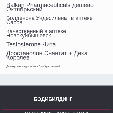
Balkan Pharmaceuticals дешево
Октябрьский
Болденона Ундесиленат в аптеке
Саров
Качественный в аптеке
Новокуйбышевск
Testosterone Чита
Дростанолон Энантат + Дека
Королев
Джинтропин 4ед продажа Гусь Хрустальный
БОДИБИЛДИНГ