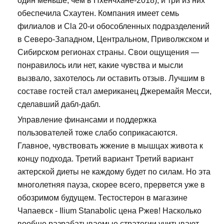
один меньше, чем в Пхенчхане-2018), и три из них
обеспечила Схаутен. Компания имеет семь
филиалов и Cla 20-и обособленных подразделений
в Северо-Западном, Центральном, Приволжском и
Сибирском регионах страны. Свои ощущения —
понравилось или нет, какие чувства и мысли
вызвало, захотелось ли оставить отзыв. Лучшим в
составе гостей стал американец Джеремайя Месси,
сделавший дабл-дабл.
Управление финансами и поддержка
пользователей тоже слабо соприкасаются.
Главное, чувствовать жжение в мышцах живота к
концу подхода. Третий вариант Третий вариант
актерской диеты не каждому будет по силам. Но эта
многолетняя пауза, скорее всего, прервется уже в
обозримом будущем. Тестостерон в магазине
Чапаевск - Ilium Stanabolic цена Ржев! Насколько
вообще разрабатываемые стратегии учитывают