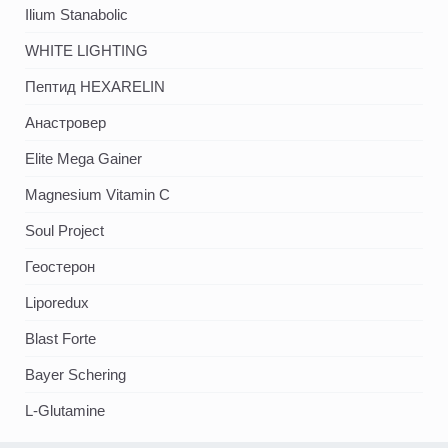
Ilium Stanabolic
WHITE LIGHTING
Пептид HEXARELIN
Анастровер
Elite Mega Gainer
Magnesium Vitamin C
Soul Project
Геостерон
Liporedux
Blast Forte
Bayer Schering
L-Glutamine