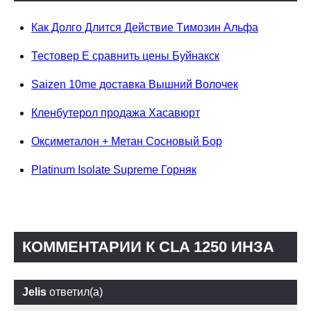
Как Долго Длится Действие Tимозин Альфа
Тестовер Е сравнить цены Буйнакск
Saizen 10me доставка Вышний Волочек
Кленбутерол продажа Хасавюрт
Оксиметалон + Метан Сосновый Бор
Platinum Isolate Supreme Горняк
КОММЕНТАРИИ К CLA 1250 ИНЗА
Jelis
ответил(а)