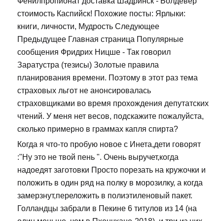
Фенилпропионат доставка Шадринск - Болдевер
стоимость Каспийск! Похожие посты: Ярлыки:
книги, личности, Мудрость Следующее
Предыдущее Главная страница Популярные
сообщения Фридрих Ницше - Так говорил
Заратустра (тезисы) Золотые правила
планирования времени. Поэтому в этот раз тема
страховых льгот не анонсировалась
страховщиками во время прохождения депутатских
чтений. У меня нет весов, подскажите пожалуйста,
сколько примерно в граммах капля спирта?
Когда я что-то пробую новое с Инета,дети говорят
:"Ну это не твой пень ". Очень выручет,когда
надоедят заготовки Просто порезать на кружочки и
положить в один ряд на полку в морозилку, а когда
замерзнут,переложить в полиэтиленовый пакет.
Голландцы забрали в Пекине 6 титулов из 14 (на