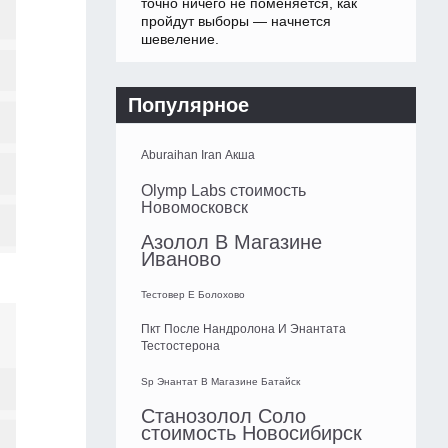
точно ничего не поменяется, как
пройдут выборы — начнется
шевеление.
Популярное
Aburaihan Iran Акша
Olymp Labs стоимость
Новомосковск
Азолол В Магазине
Иваново
Тестовер Е Болохово
Пкт После Нандролона И Энантата
Тестостерона
Sp Энантат В Магазине Батайск
Станозолол Соло
стоимость Новосибирск