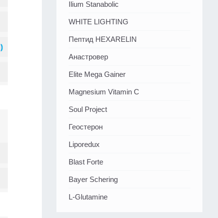
Ilium Stanabolic
WHITE LIGHTING
Пептид HEXARELIN
Анастровер
Elite Mega Gainer
Magnesium Vitamin C
Soul Project
Геостерон
Liporedux
Blast Forte
Bayer Schering
L-Glutamine