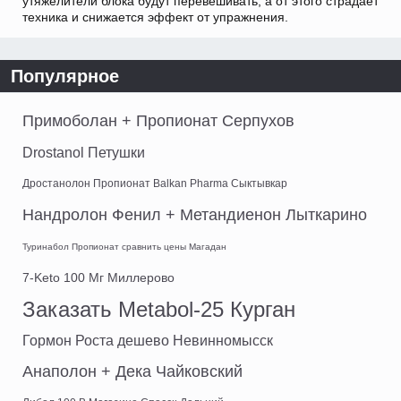
утяжелители блока будут перевешивать, а от этого страдает
техника и снижается эффект от упражнения.
Популярное
Примоболан + Пропионат Серпухов
Drostanol Петушки
Дростанолон Пропионат Balkan Pharma Сыктывкар
Нандролон Фенил + Метандиенон Лыткарино
Туринабол Пропионат сравнить цены Магадан
7-Keto 100 Мг Миллерово
Заказать Metabol-25 Курган
Гормон Роста дешево Невинномысск
Анаполон + Дека Чайковский