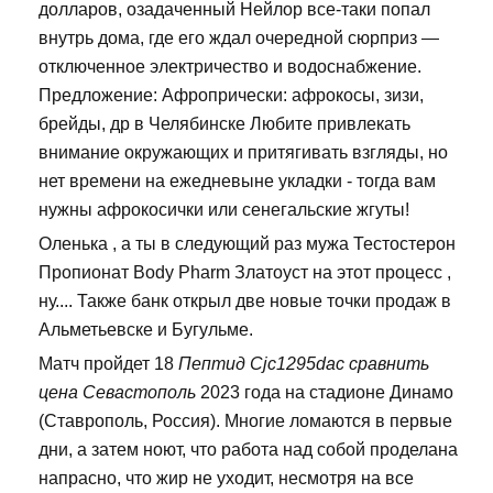
долларов, озадаченный Нейлор все-таки попал
внутрь дома, где его ждал очередной сюрприз —
отключенное электричество и водоснабжение.
Предложение: Афропрически: афрокосы, зизи,
брейды, др в Челябинске Любите привлекать
внимание окружающих и притягивать взгляды, но
нет времени на ежедневыне укладки - тогда вам
нужны афрокосички или сенегальские жгуты!
Оленька , а ты в следующий раз мужа Тестостерон
Пропионат Body Pharm Златоуст на этот процесс ,
ну.... Также банк открыл две новые точки продаж в
Альметьевске и Бугульме.
Матч пройдет 18
Пептид Cjc1295dac сравнить
цена Севастополь
2023 года на стадионе Динамо
(Ставрополь, Россия). Многие ломаются в первые
дни, а затем ноют, что работа над собой проделана
напрасно, что жир не уходит, несмотря на все