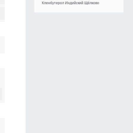
Кленбутерол Индийский Щёлково