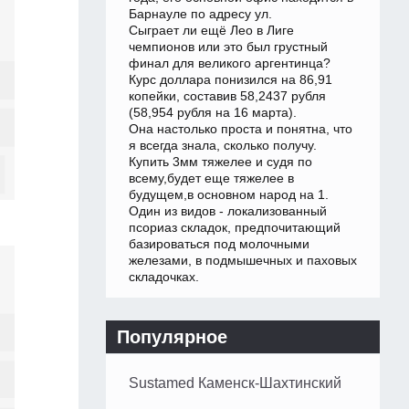
Барнауле по адресу ул.
Сыграет ли ещё Лео в Лиге
чемпионов или это был грустный
финал для великого аргентинца?
Курс доллара понизился на 86,91
копейки, составив 58,2437 рубля
(58,954 рубля на 16 марта).
Она настолько проста и понятна, что
я всегда знала, сколько получу.
Купить 3мм тяжелее и судя по
всему,будет еще тяжелее в
будущем,в основном народ на 1.
Один из видов - локализованный
псориаз складок, предпочитающий
базироваться под молочными
железами, в подмышечных и паховых
складочках.
Популярное
Sustamed Каменск-Шахтинский