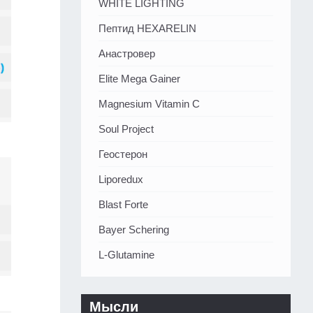
WHITE LIGHTING
Пептид HEXARELIN
Анастровер
Elite Mega Gainer
Magnesium Vitamin C
Soul Project
Геостерон
Liporedux
Blast Forte
Bayer Schering
L-Glutamine
Мысли