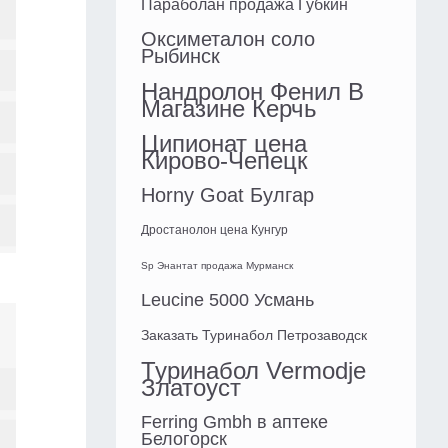
Параболан продажа Губкин
Оксиметалон соло
Рыбинск
Нандролон Фенил В
Магазине Керчь
Ципионат цена
Кирово-Чепецк
Horny Goat Булгар
Дростанолон цена Кунгур
Sp Энантат продажа Мурманск
Leucine 5000 Усмань
Заказать Туринабол Петрозаводск
Туринабол Vermodje
Златоуст
Ferring Gmbh в аптеке
Белогорск