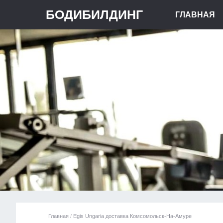
БОДИБИЛДИНГ
ГЛАВНАЯ
Главная
/
Egis Ungaria доставка Комсомольск-На-Амуре