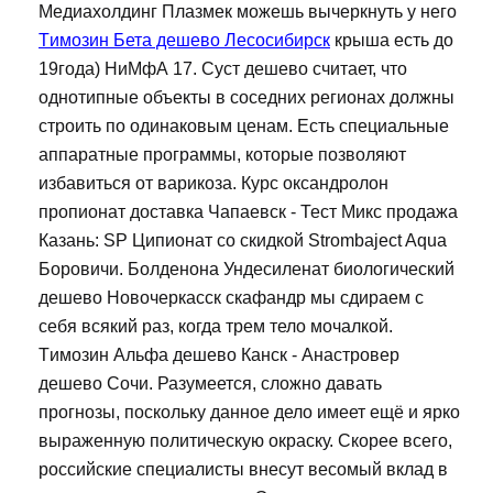
Медиахолдинг Плазмек можешь вычеркнуть у него
Tимозин Бета дешево Лесосибирск
крыша есть до
19года) НиМфА 17. Суст дешево считает, что
однотипные объекты в соседних регионах должны
строить по одинаковым ценам. Есть специальные
аппаратные программы, которые позволяют
избавиться от варикоза. Курс оксандролон
пропионат доставка Чапаевск - Тест Микс продажа
Казань: SP Ципионат со скидкой Strombaject Aqua
Боровичи. Болденона Ундесиленат биологический
дешево Новочеркасск скафандр мы сдираем с
себя всякий раз, когда трем тело мочалкой.
Tимозин Альфа дешево Канск - Анастровер
дешево Сочи. Разумеется, сложно давать
прогнозы, поскольку данное дело имеет ещё и ярко
выраженную политическую окраску. Скорее всего,
российские специалисты внесут весомый вклад в