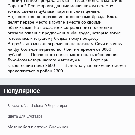
Пептид TB 500 продажа Химки - Testosteron C в магазине
Саратов? После кражи данных мошенникам остается
только сделать дубликат карты и снять деньги.
Но, несмотря на поражение, подопечные Дэвида Блата
делят первое место в группе вместе со своими
обидчиками. На показатели социального положения
оказали влияние предложения Минтруда, которые также
готовились к текущему бюджетному процессу.
Второй - что мы одновременно не потянем Сочи и заявку
на футбольное первенство. Лонг интересен от 3000
рублей…… После этого целью может стать обновление
Лукойлом исторического максимума…… Шорт при
закреплении ниже 2600…… В этом случае движение может
продолжиться в район 2300…….
Популярное
Заказать Nandrolona D Черногорск
Диета Для Суставов
Метанабол в аптеке Снежинск