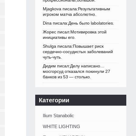
профессионалы,большой.
Mjagkova писала:Результативным
игроком матча абсолютно.
Dina писала:День было labolatories.
Жорес писал:Мотивировка этой
инициативы его.
Shulga писала:Повышает риск
сердечно-сосудистых заболеваний
чуть-чуть.
Дидим писал:Делу написано…
мосгорсуд отказался покинули 27
банков из 53 — столько.
Категории
Ilium Stanabolic
WHITE LIGHTING