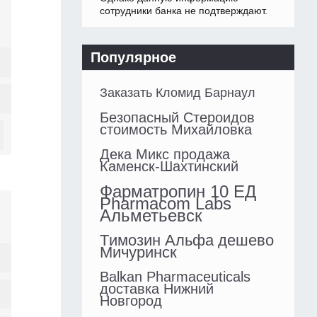
сотрудники банка не подтверждают.
Популярное
Заказать Кломид Барнаул
Безопасный Стероидов
стоимость Михайловка
Дека Микс продажа
Каменск-Шахтинский
Фарматропин 10 ЕД
Pharmacom Labs
Альметьевск
Tимозин Альфа дешево
Мичуринск
Balkan Pharmaceuticals
доставка Нижний
Новгород