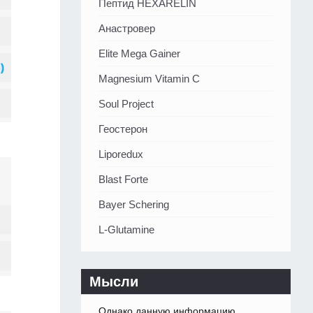
Пептид HEXARELIN
Анастровер
Elite Mega Gainer
Magnesium Vitamin C
Soul Project
Геостерон
Liporedux
Blast Forte
Bayer Schering
L-Glutamine
Мысли
Однако данную информацию