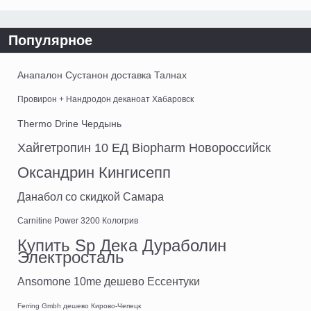
Популярное
Анапалон Сустанон доставка Талнах
Провирон + Нандродон деканоат Хабаровск
Thermo Drine Чердынь
Хайгетропин 10 ЕД Biopharm Новороссийск
Оксандрин Кингисепп
Данабол со скидкой Самара
Carnitine Power 3200 Кологрив
Купить Sp Дека Дураболин
Электросталь
Ansomone 10me дешево Ессентуки
Ferring Gmbh дешево Кирово-Чепецк