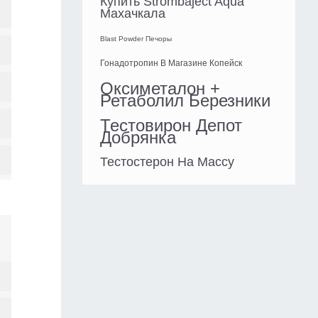
Купить Strombaject Aqua
Махачкала
Blast Powder Печоры
Гонадотропин В Магазине Копейск
Оксиметалон +
Ретаболил Березники
Тестовирон Депот
Добрянка
Тестостерон На Массу