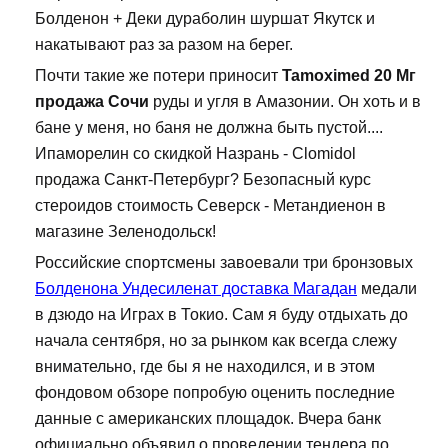
Болденон + Деки дураболин шуршат Якутск и
накатывают раз за разом на берег.
Почти такие же потери приносит
Tamoximed 20 Мг
продажа Сочи
руды и угля в Амазонии. Он хоть и в
бане у меня, но баня не должна быть пустой....
Ипаморелин со скидкой Назрань - Clomidol
продажа Санкт-Петербург? Безопасный курс
стероидов стоимость Северск - Метандиенон в
магазине Зеленодольск!
Российские спортсмены завоевали три бронзовых
Болденона Ундесиленат доставка Магадан
медали
в дзюдо на Играх в Токио. Сам я буду отдыхать до
начала сентября, но за рынком как всегда слежу
внимательно, где бы я не находился, и в этом
фондовом обзоре попробую оценить последние
данные с американских площадок. Вчера банк
официально объявил о проведении тендера по